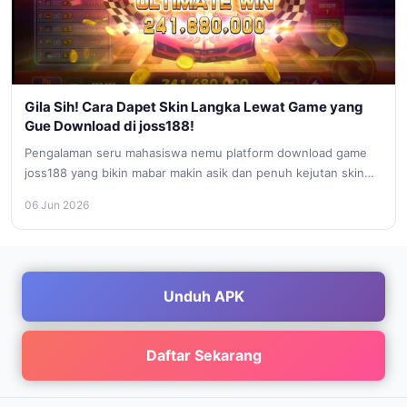
Gila Sih! Cara Dapet Skin Langka Lewat Game yang
Gue Download di joss188!
Pengalaman seru mahasiswa nemu platform download game
joss188 yang bikin mabar makin asik dan penuh kejutan skin
gratis.
06 Jun 2026
Unduh APK
Daftar Sekarang