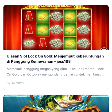
Ulasan Slot Lock On Gold: Menjemput Keberuntungan
di Panggung Kemewahan – joss188
Memasuki panggung megah yang dibalut beludru merah, Lock
On Gold dari Octoplay mengundang pemain untuk menikmati
suasana kemewahan yang tiada...
02 Jul 2026