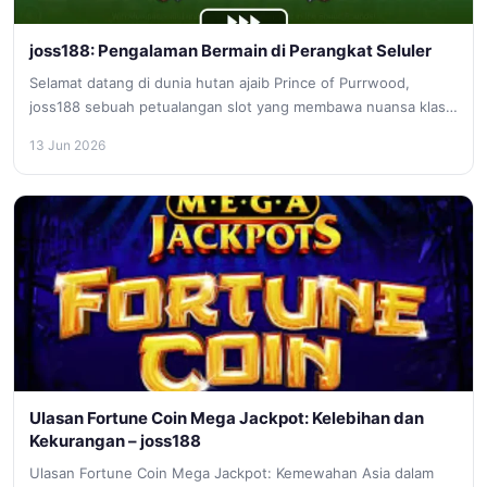
joss188: Pengalaman Bermain di Perangkat Seluler
Selamat datang di dunia hutan ajaib Prince of Purrwood,
joss188 sebuah petualangan slot yang membawa nuansa klasik
Robin Hood dengan...
13 Jun 2026
Ulasan Fortune Coin Mega Jackpot: Kelebihan dan
Kekurangan – joss188
Ulasan Fortune Coin Mega Jackpot: Kemewahan Asia dalam