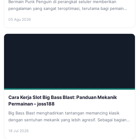
Bermain Punk Penguin di perangkat seluler memberikan
pengalaman yang sangat teroptimasi, terutama bagi pemain
yang menyukai sesi permainan cepat namun...
05 Agu 2026
Cara Kerja Slot Big Bass Blast: Panduan Mekanik
Permainan – joss188
Big Bass Blast menghadirkan tantangan memancing klasik
dengan sentuhan mekanik yang lebih agresif. Sebagai bagian
dari seri populer, slot ini...
18 Jul 2026